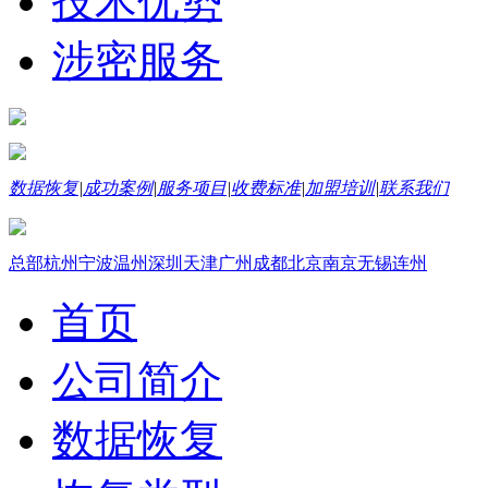
技术优势
涉密服务
数据恢复
|
成功案例
|
服务项目
|
收费标准
|
加盟培训
|
联系我们
总部
杭州
宁波
温州
深圳
天津
广州
成都
北京
南京
无锡
连州
首页
公司简介
数据恢复