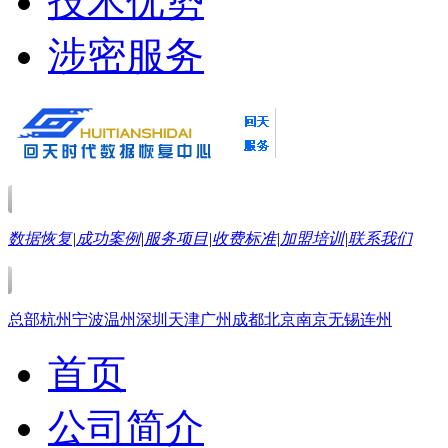
技术优势
涉密服务
数据恢复
|
成功案例
|
服务项目
|
收费标准
|
加盟培训
|
联系我们
总部
杭州
宁波
温州
深圳
天津
广州
成都
北京
南京
无锡
连州
首页
公司简介