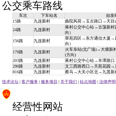
公交乘车路线
车次
下车站名
始发
15路
九连新村
曲院风荷→玉古路口→天目
蒋村公交中心站→古荡新村
24路
九连新村
向）
翠苑四区→东方通信大厦→
156路
九连新村
向）
火车东站(北广场)→大塘
179路
九连新村
(方向)
203路
九连新村
蒋村公交中心站→丰潭路口→
290路
九连新村
文三西路西口→天苑花园→
816路
九连新村
蔡马→大关小区北→九莲新村
技术论坛
|
客户服务
|
服务项目
|
关于我们
|
站点地图
|
法律声明
经营性网站