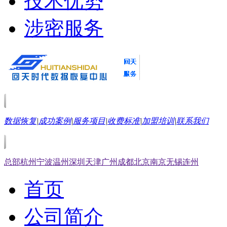
技术优势
涉密服务
数据恢复
|
成功案例
|
服务项目
|
收费标准
|
加盟培训
|
联系我们
总部
杭州
宁波
温州
深圳
天津
广州
成都
北京
南京
无锡
连州
首页
公司简介