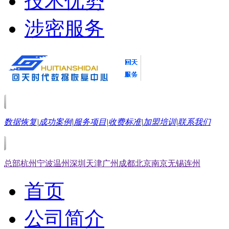
技术优势
涉密服务
数据恢复
|
成功案例
|
服务项目
|
收费标准
|
加盟培训
|
联系我们
总部
杭州
宁波
温州
深圳
天津
广州
成都
北京
南京
无锡
连州
首页
公司简介