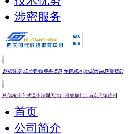
技术优势
涉密服务
数据恢复
|
成功案例
|
服务项目
|
收费标准
|
加盟培训
|
联系我们
总部
杭州
宁波
温州
深圳
天津
广州
成都
北京
南京
无锡
连州
首页
公司简介