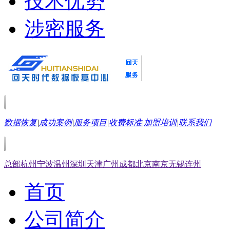
技术优势
涉密服务
数据恢复
|
成功案例
|
服务项目
|
收费标准
|
加盟培训
|
联系我们
总部
杭州
宁波
温州
深圳
天津
广州
成都
北京
南京
无锡
连州
首页
公司简介