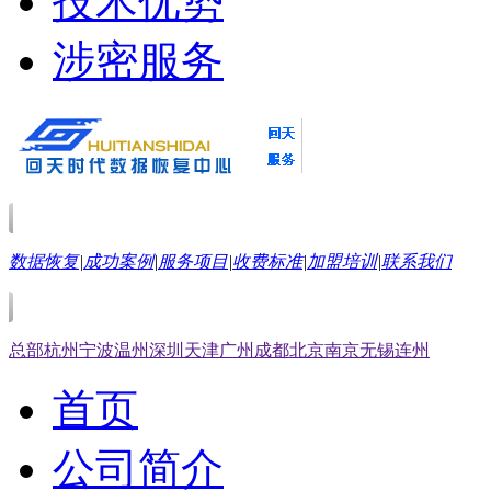
技术优势
涉密服务
数据恢复
|
成功案例
|
服务项目
|
收费标准
|
加盟培训
|
联系我们
总部
杭州
宁波
温州
深圳
天津
广州
成都
北京
南京
无锡
连州
首页
公司简介